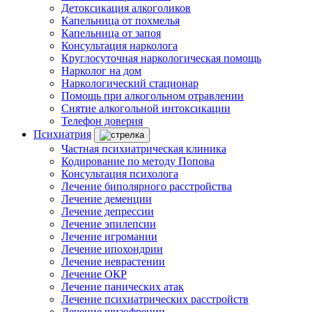
Детоксикация алкоголиков
Капельница от похмелья
Капельница от запоя
Консультация нарколога
Круглосуточная наркологическая помощь
Нарколог на дом
Наркологический стационар
Помощь при алкогольном отравлении
Снятие алкогольной интоксикации
Телефон доверия
Психиатрия
Частная психиатрическая клиника
Кодирование по методу Попова
Консультация психолога
Лечение биполярного расстройства
Лечение деменции
Лечение депрессии
Лечение эпилепсии
Лечение игромании
Лечение ипохондрии
Лечение неврастении
Лечение ОКР
Лечение панических атак
Лечение психиатрических расстройств
Лечение шизофрении