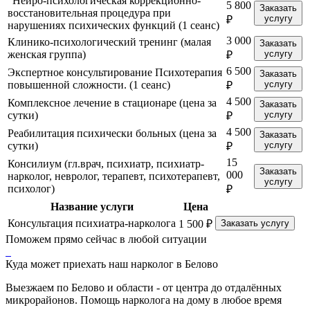
"Нейро-психологическая коррекционно-
5 800
Заказать
восстановительная процедура при
услугу
₽
нарушениях психических функций (1 сеанс)
3 000
Клинико-психологический тренинг (малая
Заказать
женская группа)
услугу
₽
6 500
Экспертное консультирование Психотерапия
Заказать
повышенной сложности. (1 сеанс)
услугу
₽
4 500
Комплексное лечение в стационаре (цена за
Заказать
сутки)
услугу
₽
4 500
Реабилитация психически больных (цена за
Заказать
сутки)
услугу
₽
15
Консилиум (гл.врач, психиатр, психиатр-
Заказать
000
нарколог, невролог, терапевт, психотерапевт,
услугу
психолог)
₽
Название услуги
Цена
Консультация психиатра-нарколога
1 500 ₽
Заказать услугу
Поможем прямо сейчас в любой ситуации
Куда может приехать наш нарколог в Белово
Выезжаем по Белово и области - от центра до отдалённых
микрорайонов. Помощь нарколога на дому в любое время