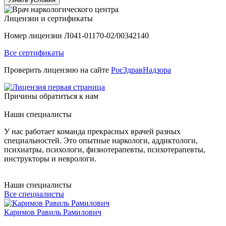
Лицензии и сертификаты
Номер лицензии Л041-01170-02/00342140
Все сертификаты
Проверить лицензию на сайте
РосЗдравНадзора
Причины обратиться к нам
Наши специалисты
Г
У нас работает команда прекрасных врачей разных
Д
специальностей. Это опытные наркологи, аддиктологи,
д
психиатры, психологи, физиотерапевты, психотерапевты,
п
инструкторы и неврологи.
п
Наши специалисты
Все специалисты
Каримов Равиль Рамилович
Г