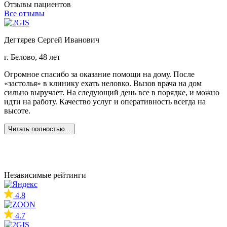
Отзывы пациентов
Все отзывы
Дегтярев Сергей Иванович
г. Белово, 48 лет
г
Огромное спасибо за оказание помощи на дому. После
З
«застолья» в клинику ехать неловко. Вызов врача на дом
о
сильно выручает. На следующий день все в порядке, и можно
о
идти на работу. Качество услуг и оперативность всегда на
б
высоте.
Ж
в
Читать полностью...
Независимые рейтинги
4.8
4.7